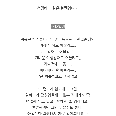
선명하고 짙은 블랙입니다.
스타일링
자유로운 직종이라면 출근룩으로도 괜찮을정도.
자켓 입어도 어울리고,,
코트입어도 어울리고,,
가벼운 야상입어도 어울리고,,
가디건에도 좋고,,
어디에나 잘 어울리는,,
당근 외출룩으로 손색없고,,
또 편하게 입기에도 그만.
일하느라 갖춰입을새도 없는 저에게도 딱.
며칠째 입고 있고,, 편해서 또 입게되고,,
후즐해지면 그만 입을법도 한데,,
아침마다 멀쩡해서 자꾸 입게되네요 ㅋ