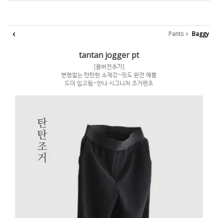
Pants
Baggy
tantan jogger pt
[봄버전추가]
변형없는 탄탄한 소재감~핏도 완전 예쁨
드뎌 입고됨~안나 시그니처 조거팬츠