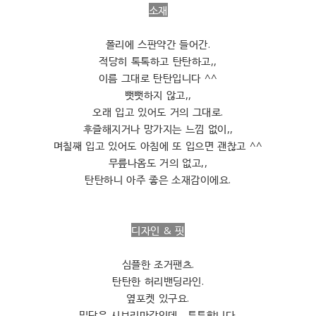
소재
폴리에 스판약간 들어간.
적당히 톡톡하고 탄탄하고,,
이름 그대로 탄탄입니다 ^^
뻣뻣하지 않고,,
오래 입고 있어도 거의 그대로.
후즐해지거나 망가지는 느낌 없이,,
며칠째 입고 있어도 아침에 또 입으면 괜찮고 ^^
무릎나옴도 거의 없고,,
탄탄하니 아주 좋은 소재감이에요.
디자인 & 핏
심플한 조거팬츠.
탄탄한 허리밴딩라인.
옆포켓 있구요.
밑단은 시보리마감인데,, 튼튼합니다.