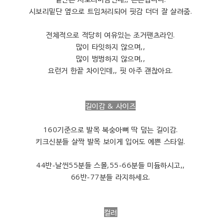
시보리밑단 옆으로 트임처리되어 핏감 더더 잘 살려줌.
전체적으로 적당히 여유있는 조거팬츠라인.
많이 타잇하지 않으며,,
많이 벙벙하지 않으며,,
요런거 한끝 차이인데,, 핏 아주 괜찮아요.
길이감 & 사이즈
160기준으로 발목 복숭아뼈 딱 덮는 길이감.
키크신분들 살짝 발목 보이게 입어도 예쁜 스타일.
44반-날씬55분들 스몰,55-66분들 미듐하시고,,
66반-77분들 라지하세요.
컬러