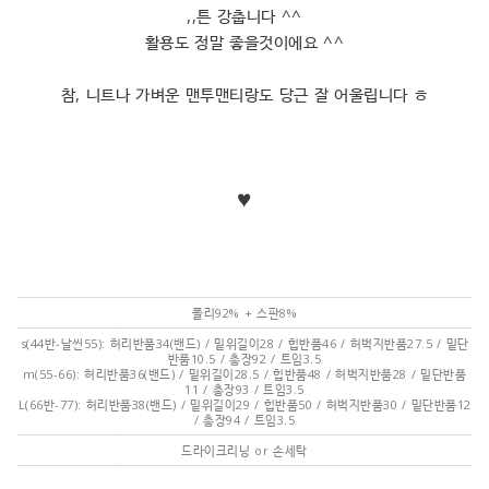
,,튼 강춥니다 ^^
활용도 정말 좋을것이에요 ^^
참, 니트나 가벼운 맨투맨티랑도 당근 잘 어울립니다 ㅎ
♥
폴리92% + 스판8%
s(44반-날씬55): 허리반품34(밴드) / 밑위길이28 / 힙반품46 / 허벅지반품27.5 / 밑단
반품10.5 / 총장92 / 트임3.5
m(55-66): 허리반품36(밴드) / 밑위길이28.5 / 힙반품48 / 허벅지반품28 / 밑단반품
11 / 총장93 / 트임3.5
L(66반-77): 허리반품38(밴드) / 밑위길이29 / 힙반품50 / 허벅지반품30 / 밑단반품12
/ 총장94 / 트임3.5
드라이크리닝 or 손세탁