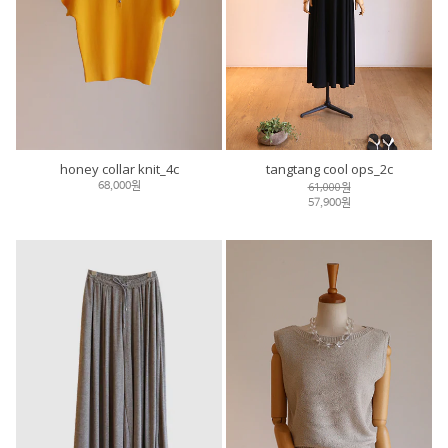
honey collar knit_4c
tangtang cool ops_2c
61,000원
68,000원
57,900원