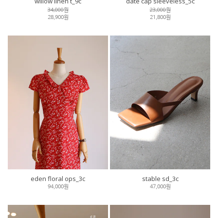
willow linen t_9c
date cap sleeveless_5c
34,000원
23,000원
28,900원
21,800원
eden floral ops_3c
stable sd_3c
94,000원
47,000원