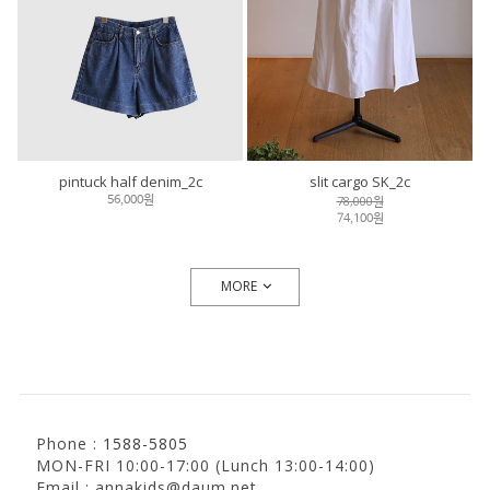
pintuck half denim_2c
slit cargo SK_2c
78,000원
56,000원
74,100원
MORE
Phone :
1588-5805
MON-FRI 10:00-17:00 (Lunch 13:00-14:00)
Email : annakids@daum.net