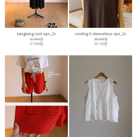
tangtang cool ops_2c
cooling V sleeveless ops_2c
61,000원
58,000원
57,900원
55,100원