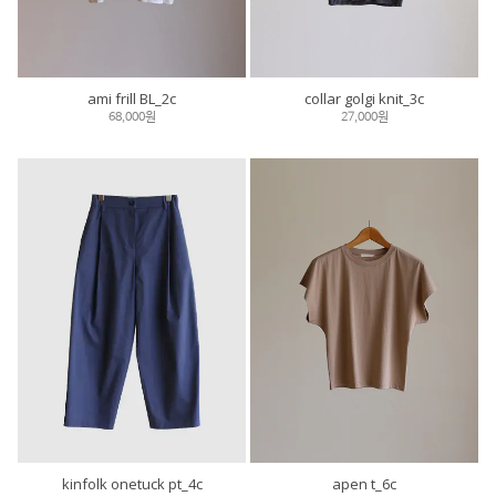
ami frill BL_2c
collar golgi knit_3c
68,000원
27,000원
kinfolk onetuck pt_4c
apen t_6c