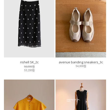
rishell SK_2c
avenue banding sneakers_3c
56,000원
54,000원
53,200원