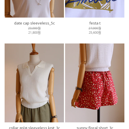
date cap sleeveless_5c
festa t
23,000원
27,000원
21,800원
25,600원
collar golgi sleeveless knit_3c
sunny floral short_3c