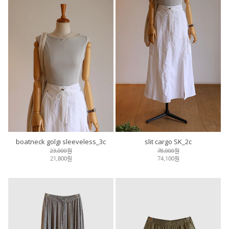
boatneck golgi sleeveless_3c
slit cargo SK_2c
23,000원
78,000원
21,800원
74,100원