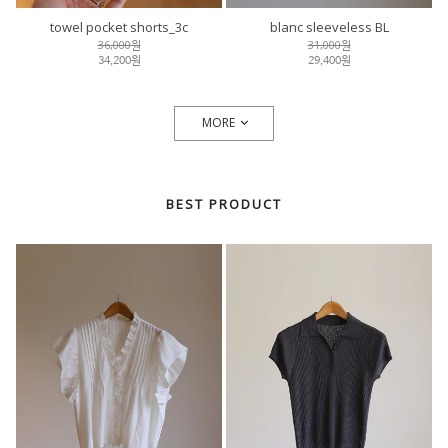
towel pocket shorts_3c
blanc sleeveless BL
36,000원
31,000원
34,200원
29,400원
MORE
BEST PRODUCT