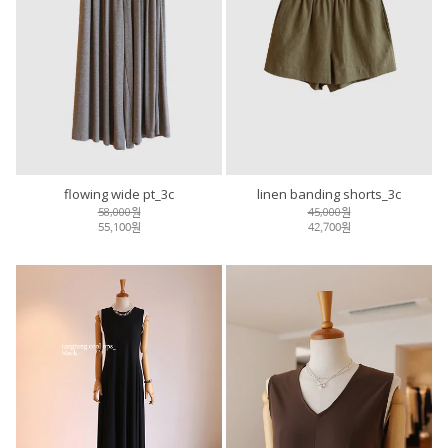
flowing wide pt_3c
linen banding shorts_3c
58,000원
45,000원
55,100원
42,700원