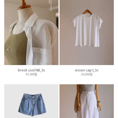
brook cool NB_3c
essen cap t_5c
61,000원
24,000원