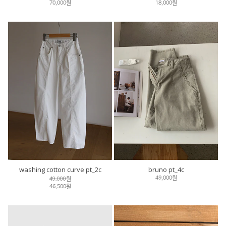
70,000원
18,000원
washing cotton curve pt_2c
bruno pt_4c
49,000원
49,000원
46,500원