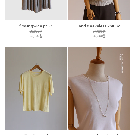
flowing wide pt_3c
and sleeveless knit_3c
58,000원
34,000원
55,100원
32,300원