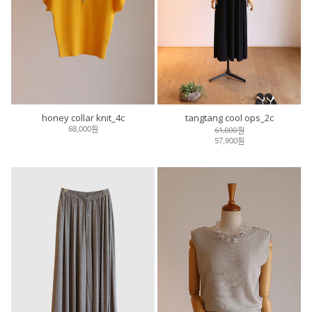
honey collar knit_4c
tangtang cool ops_2c
61,000원
68,000원
57,900원