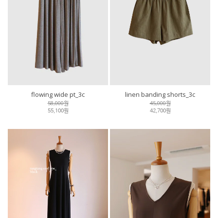
flowing wide pt_3c
linen banding shorts_3c
58,000원
45,000원
55,100원
42,700원