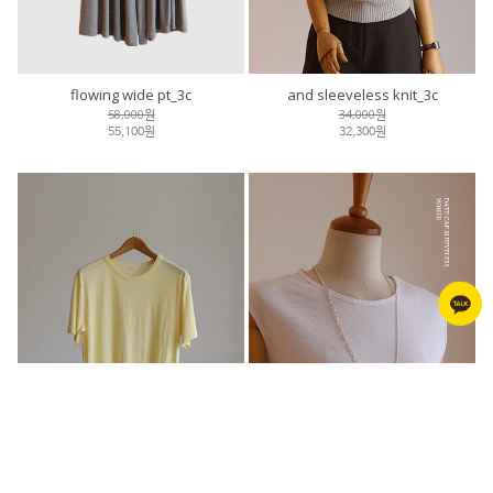
flowing wide pt_3c
and sleeveless knit_3c
58,000원
34,000원
55,100원
32,300원