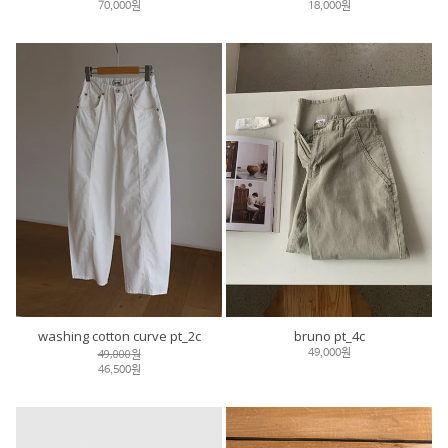
70,000원
18,000원
washing cotton curve pt_2c
bruno pt_4c
49,000원
49,000원
46,500원