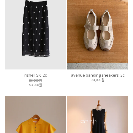
rishell SK_2c
avenue banding sneakers_3c
56,000원
54,000원
53,200원