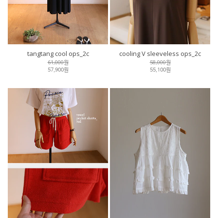
tangtang cool ops_2c
cooling V sleeveless ops_2c
61,000원
58,000원
57,900원
55,100원