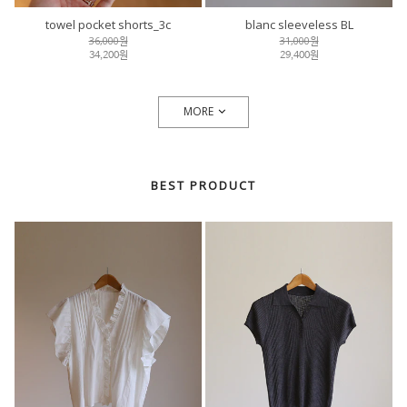
towel pocket shorts_3c
blanc sleeveless BL
36,000원
31,000원
34,200원
29,400원
MORE
BEST PRODUCT