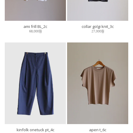
ami frill BL_2c
collar golgi knit_3c
68,000원
27,000원
kinfolk onetuck pt_4c
apen t_6c