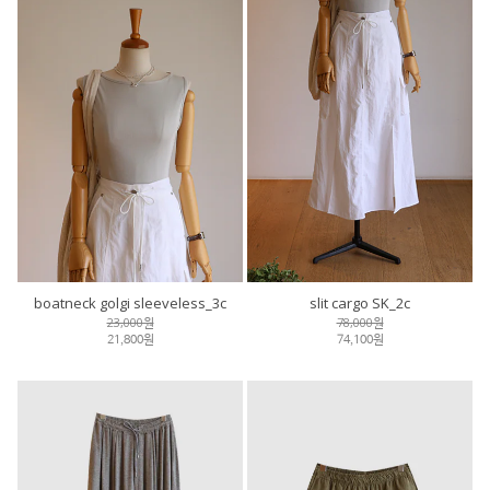
boatneck golgi sleeveless_3c
slit cargo SK_2c
23,000원
78,000원
21,800원
74,100원