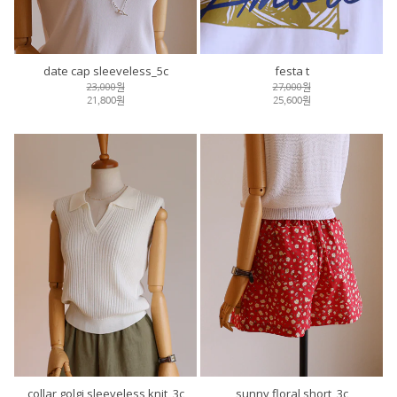
date cap sleeveless_5c
festa t
23,000원
27,000원
21,800원
25,600원
collar golgi sleeveless knit_3c
sunny floral short_3c