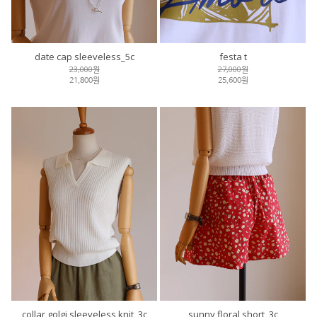
date cap sleeveless_5c
festa t
23,000원
27,000원
21,800원
25,600원
collar golgi sleeveless knit_3c
sunny floral short_3c