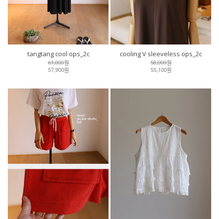
tangtang cool ops_2c
cooling V sleeveless ops_2c
61,000원
58,000원
57,900원
55,100원