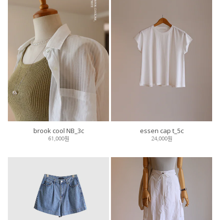
brook cool NB_3c
essen cap t_5c
61,000원
24,000원