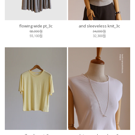
flowing wide pt_3c
and sleeveless knit_3c
58,000원
34,000원
55,100원
32,300원