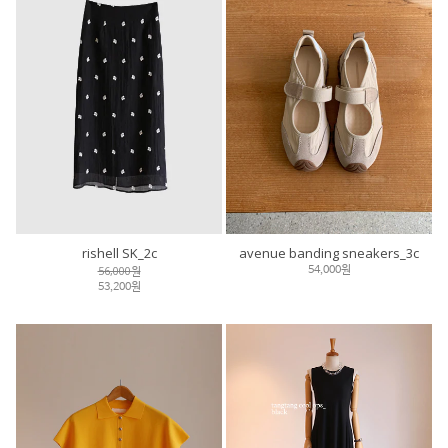
rishell SK_2c
avenue banding sneakers_3c
56,000원
54,000원
53,200원