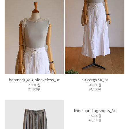
boatneck golgi sleeveless_3c
slit cargo SK_2c
23,000원
78,000원
21,800원
74,100원