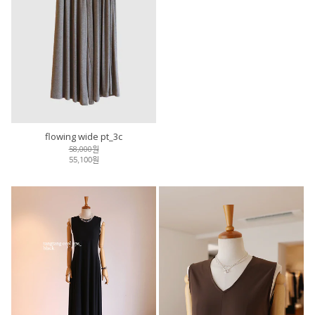
flowing wide pt_3c
linen banding shorts_3c
58,000원
45,000원
55,100원
42,700원