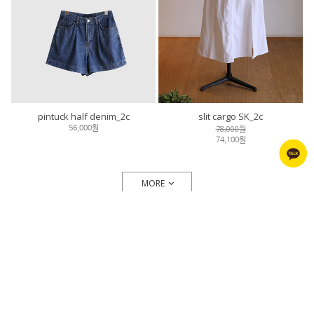
pintuck half denim_2c
slit cargo SK_2c
78,000원
56,000원
74,100원
MORE
Phone :
1588-5805
MON-FRI 10:00-17:00 (Lunch 13:00-14:00)
Email : annakids@daum.net