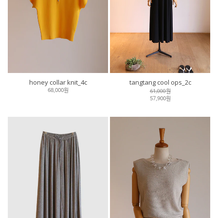
honey collar knit_4c
tangtang cool ops_2c
61,000원
68,000원
57,900원