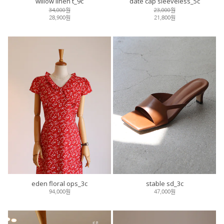
willow linen t_9c
date cap sleeveless_5c
34,000원
23,000원
28,900원
21,800원
eden floral ops_3c
stable sd_3c
94,000원
47,000원