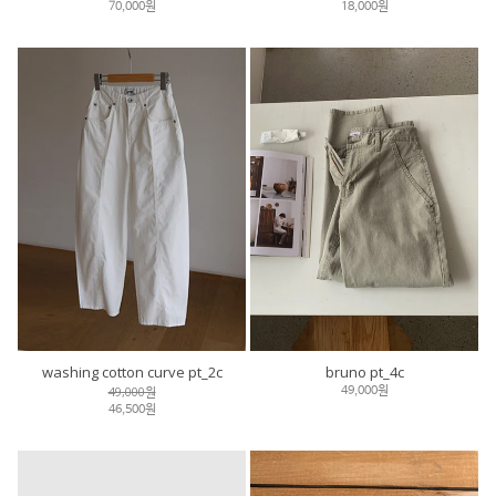
70,000원
18,000원
washing cotton curve pt_2c
bruno pt_4c
49,000원
49,000원
46,500원