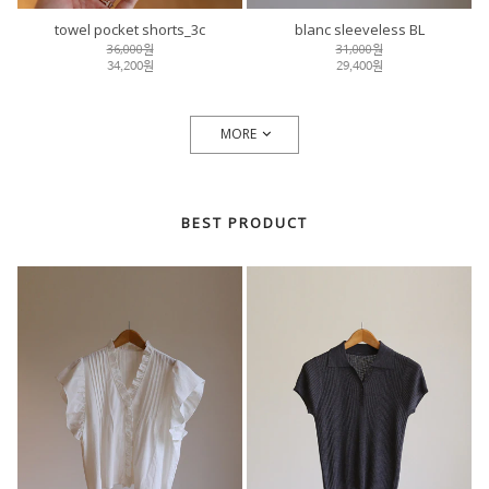
towel pocket shorts_3c
blanc sleeveless BL
36,000원
31,000원
34,200원
29,400원
MORE
BEST PRODUCT