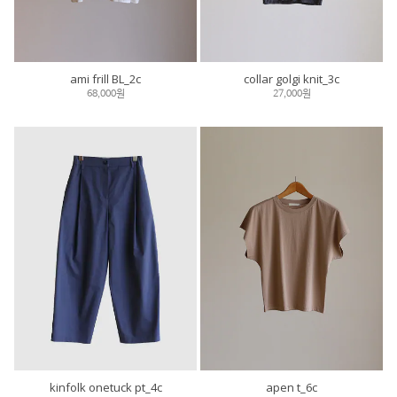
ami frill BL_2c
collar golgi knit_3c
68,000원
27,000원
kinfolk onetuck pt_4c
apen t_6c