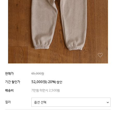
판매가
65,000원
52,000
원
20%
기간 할인가
(-
) 할인
배송비
7만원 미만시 2,500원
컬러