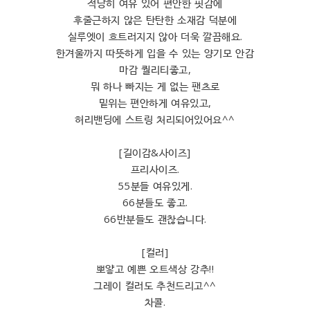
적당히 여유 있어 편안한 핏감에
후줄근하지 않은 탄탄한 소재감 덕분에
실루엣이 흐트러지지 않아 더욱 깔끔해요.
한겨울까지 따뜻하게 입을 수 있는 양기모 안감
마감 퀄리티좋고,
뭐 하나 빠지는 게 없는 팬츠로
밑위는 편안하게 여유있고,
허리밴딩에 스트링 처리되어있어요^^
[길이감&사이즈]
프리사이즈.
55분들 여유있게.
66분들도 좋고.
66반분들도 괜찮습니다.
[컬러]
뽀얗고 예쁜 오트색상 강추!!
그레이 컬러도 추천드리고^^
차콜.