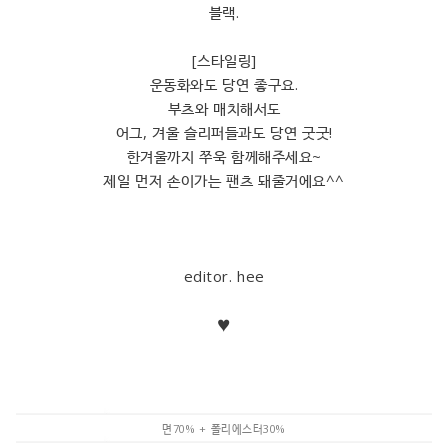
블랙.
[스타일링]
운동화와도 당연 좋구요.
부츠와 매치해서도
어그, 겨울 슬리퍼들과도 당연 굿굿!
한겨울까지 쭈욱 함께해주세요~
제일 먼저 손이가는 팬츠 돼줄거에요^^
editor. hee
♥
면70% + 폴리에스터30%