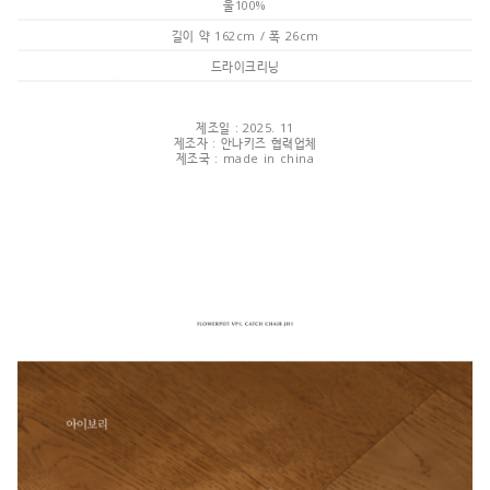
울100%
길이 약 162cm / 폭 26cm
드라이크리닝
제조일 : 2025. 11
제조자 : 안나키즈 협력업체
제조국 : made in china