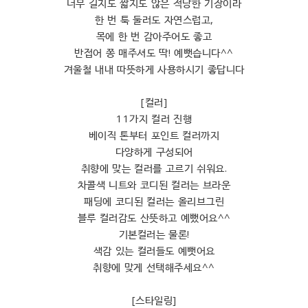
너무 길지도 짧지도 않은 적당한 기장이라
한 번 툭 둘러도 자연스럽고,
목에 한 번 감아주어도 좋고
반접어 쫑 매주셔도 딱! 예뻣습니다^^
겨울철 내내 따뜻하게 사용하시기 좋답니다
[컬러]
11가지 컬러 진행
베이직 톤부터 포인트 컬러까지
다양하게 구성되어
취향에 맞는 컬러를 고르기 쉬워요.
차콜색 니트와 코디된 컬러는 브라운
패딩에 코디된 컬러는 올리브그린
블루 컬러감도 산뜻하고 예뻤어요^^
기본컬러는 물론!
색감 있는 컬러들도 예뻣어요
취향에 맞게 선택해주세요^^
[스타일링]