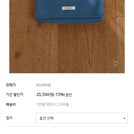
판매가
30,000원
25,500
원
15%
기간 할인가
(-
) 할인
배송비
7만원 미만시 2,500원
컬러