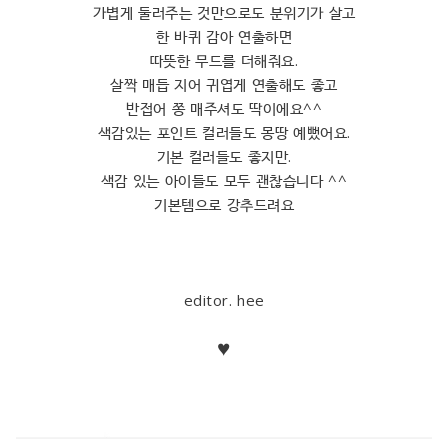
가볍게 둘러주는 것만으로도 분위기가 살고
한 바퀴 감아 연출하면
따뜻한 무드를 더해줘요.
살짝 매듭 지어 귀엽게 연출해도 좋고
반접어 쫑 매주셔도 딱이에요^^
색감있는 포인트 컬러들도 몽땅 예뻤어요.
기본 컬러들도 좋지만.
색감 있는 아이들도 모두 괜찮습니다 ^^
기본템으로 강추드려요
editor. hee
♥