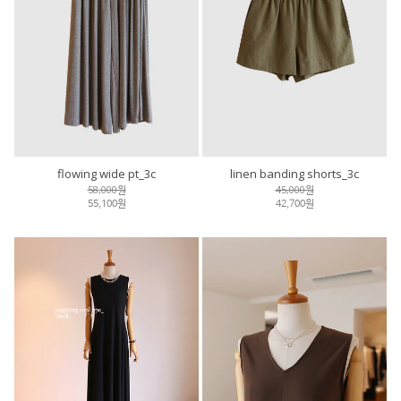
flowing wide pt_3c
linen banding shorts_3c
58,000원
45,000원
55,100원
42,700원