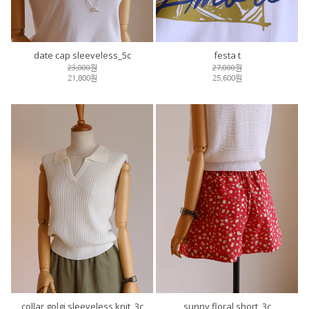
date cap sleeveless_5c
festa t
23,000원
27,000원
21,800원
25,600원
collar golgi sleeveless knit_3c
sunny floral short_3c