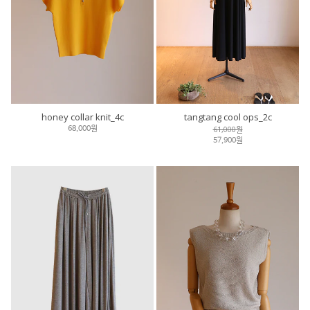
honey collar knit_4c
tangtang cool ops_2c
61,000원
68,000원
57,900원