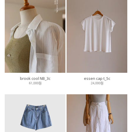
brook cool NB_3c
essen cap t_5c
61,000원
24,000원