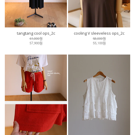
tangtang cool ops_2c
cooling V sleeveless ops_2c
61,000원
58,000원
57,900원
55,100원