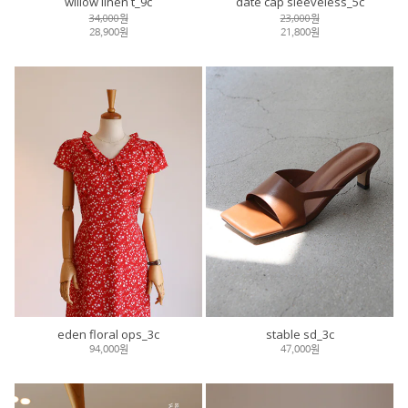
willow linen t_9c
date cap sleeveless_5c
34,000원
23,000원
28,900원
21,800원
eden floral ops_3c
stable sd_3c
94,000원
47,000원