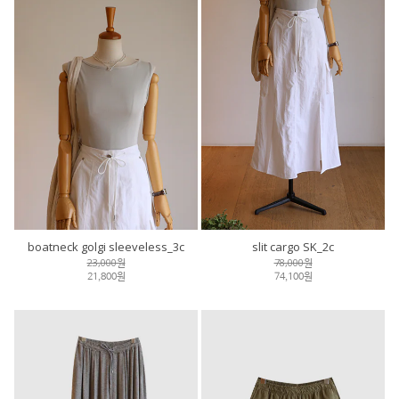
boatneck golgi sleeveless_3c
slit cargo SK_2c
23,000원
78,000원
21,800원
74,100원