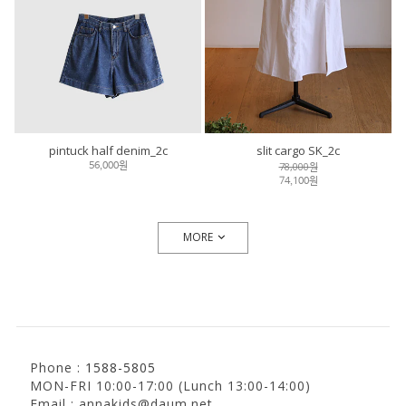
pintuck half denim_2c
slit cargo SK_2c
78,000원
56,000원
74,100원
MORE
Phone :
1588-5805
MON-FRI 10:00-17:00 (Lunch 13:00-14:00)
Email : annakids@daum.net