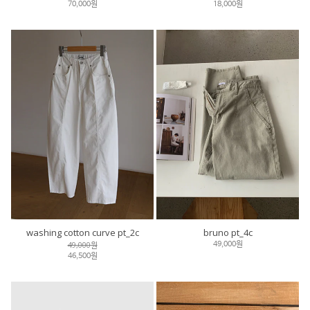
70,000원
18,000원
washing cotton curve pt_2c
bruno pt_4c
49,000원
49,000원
46,500원