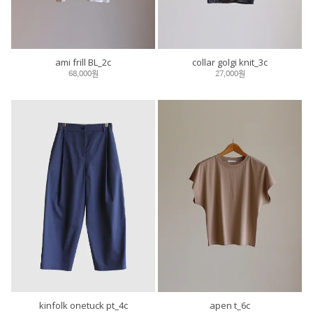
ami frill BL_2c
collar golgi knit_3c
68,000원
27,000원
kinfolk onetuck pt_4c
apen t_6c