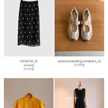
rishell SK_2c
avenue banding sneakers_3c
56,000원
54,000원
53,200원