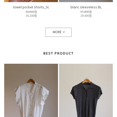
towel pocket shorts_3c
blanc sleeveless BL
36,000원
31,000원
34,200원
29,400원
MORE
BEST PRODUCT