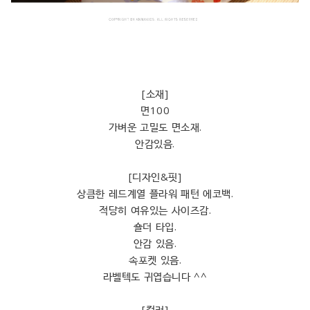
[소재]
면100
가벼운 고밀도 면소재.
안감있음.
[디자인&핏]
상큼한 레드계열 플라워 패턴 에코백.
적당히 여유있는 사이즈감.
숄더 타입.
안감 있음.
속포켓 있음.
라벨텍도 귀엽습니다 ^^
[컬러]