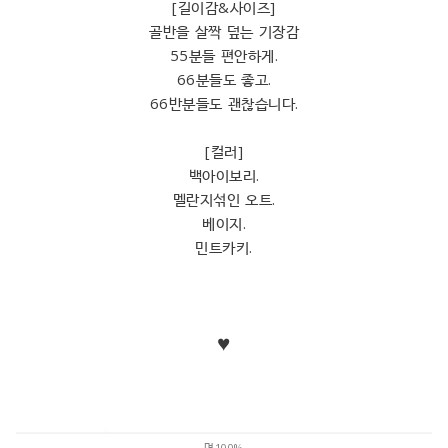
[길이감&사이즈]
골반을 살짝 덮는 기장감
55분들 편안하게.
66분들도 좋고.
66반분들도 괜찮습니다.
[컬러]
백아이보리.
멜란지섞인 오트.
베이지.
민트카키.
♥
면100%