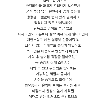
바디라인을 과하게 드러내지 않으면서
군살 부담 없이 편안하게 입기 좋은데
벙벙한 느낌없이 맵시 있게 떨어져요
답답하지 않은 브이넥라인
단독으로 입어도 부담 없고
어깨라인도 기본보다 살짝 여유 있게 떨어지면서
자연스럽고 예쁜 실루엣 만들어줘요.
보이지 않는 디테일도 놓치지 않았어요
넥라인은 이중으로 탄탄하게 마감해
세탁 후 늘어짐 걱정을 덜어주었고
등 중앙의 절개 스티치는
세탁 후 원단 뒤틀림을 방지하는
기능적인 역할과 동시에
시선을 중앙으로 모아주어
뒷모습까지 슬림해 보이는 효과를 줘요.
마감까지 완성도 높게 제작된
제대로 만든 티셔츠로 추천드려요