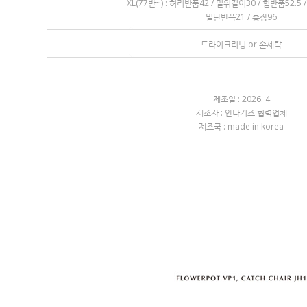
XL(77반~) : 허리반품42 / 밑위길이30 / 힙반품52.5
밑단반품21 / 총장96
드라이크리닝 or 손세탁
제조일 : 2026. 4
제조자 : 안나키즈 협력업체
제조국 : made in korea