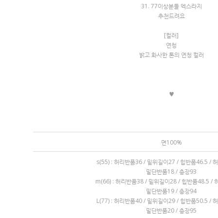
31. 77이상분들 엑스라지
추천드려요
[컬러]
연청
밝고 화사한 톤의 연청 컬러
♥
면100%
s(55) : 허리반품36 / 밑위길이27 / 힙반품46.5 
밑단반품18 / 총장93
m(66) : 허리반품38 / 밑위길이28 / 힙반품48.5 
밑단반품19 / 총장94
L(77) : 허리반품40 / 밑위길이29 / 힙반품50.5 
밑단반품20 / 총장95