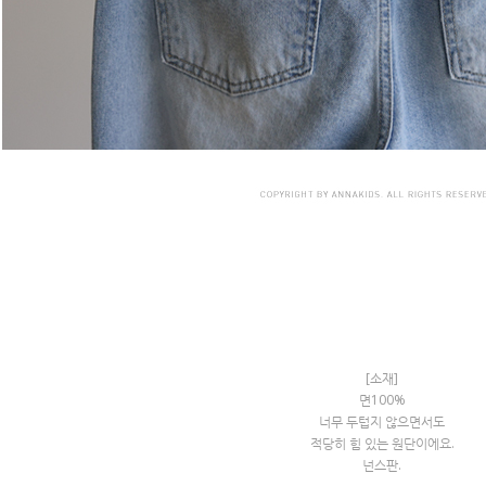
[소재]
면100%
너무 두텁지 않으면서도
적당히 힘 있는 원단이에요.
넌스판.