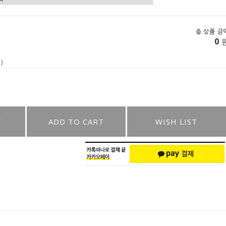
총 상품 금
0
)
W
ADD TO CART
WISH LIST