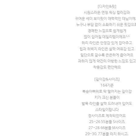
[디자인&핏]
시원스러운 연청 워싱 컬러감과
귀여운 세미 보이핏이 매력적인 데님이에
누구나 부담 없이 소화하기 쉬운 핏감으
경쾌한 느낌으로 쉽게쉽게
많이 입어질 데일리템이에요^^
허리 라인은 안정감 있게 잡아주고
힙과 허벅지 라인은 살짝 여유감 있고
밑단으로 갈수록 은은하게 좁아져요
과하지 않게 약간의 아방한 느낌도 있고
착용감도 편안해요
[길이감&사이즈]
164기준
복숭아뼈위로 딱 떨어지는 길이감
키가 크신 분들이
발목 라인을 살짝 드러내어 입어도
스타일이랍니다
정사이즈로 제작되었어요
25~26 55분들 S사이즈
27~28 66분들 M사이즈
29~30. 77분들 라지 하시고.