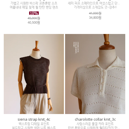
가볍고 시원한 바스락 코튼혼방 쇼츠
세미 퍼프 소매라인으로 여성스럽고 단아한 무드
여름내내 매일 찾게 될 탄탄 밴딩 팬츠
가격이상으로 소재감도 굿~강추!!
41,000원
45,000원
34,800원
40,500원
siena strap knit_4c
charolotte collar knit_3c
백스트링 디테일 포인트
사랑스러운 물결 카라 포인트
부드럽고 시원한 썸머 니트 베스트
린넨 혼방으로 시원하게 퀄리티까지 만족♡