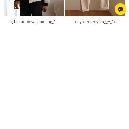
light duckdown padding_3c
day corduroy baggy_3c
깔끔하면서 든든하게 입기 좋은 경량패딩
[기모안감]
기본라인으로 손 많이 갈 스타일 강추!!
보송한~기모코듀로이팬츠
어디에도 찰떡소화가능~예쁜배기핏!!
76,000원
세컬러 모두 후회없을 소장템
64,600원
58,000원
52,200원