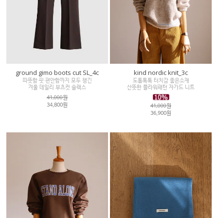
ground gimo boots cut SL_4c
kind nordic knit_3c
따뜻함·핏·편안함까지 모두 챙긴
도톰톡톡 터치감 좋은소재
겨울 데일리 부츠컷 슬랙스
산뜻한 플라워패턴 자가드 니트
41,000원
41,000원
34,800원
36,900원