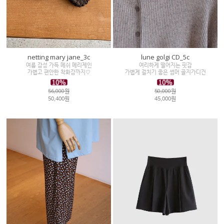
netting mary jane_3c
lune golgi CD_5c
여름 감성 가득 메쉬 메리제인
여리하게 떨어지는 핏감
가볍고 편안한 착화감까지♡
가볍게 걸치기 좋은 썸머 골지가디건
56,000원
50,000원
50,400원
45,000원