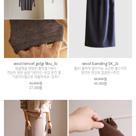
wool tencel golgi 9bu_3c
wool banding SK_2c
탱글탱글 탱탱한 울텐셀 9부티
울80 롱하게 떨어지는 포근한 울스커트
적당히 편한 슬림기본라인~핏감 완전 좋아요!!
편안한 밴딩에 깔끔한 H라인
기본아이템으로 꼭들하세요~강추!!
58,000원
32,000원
49,300원
27,200원