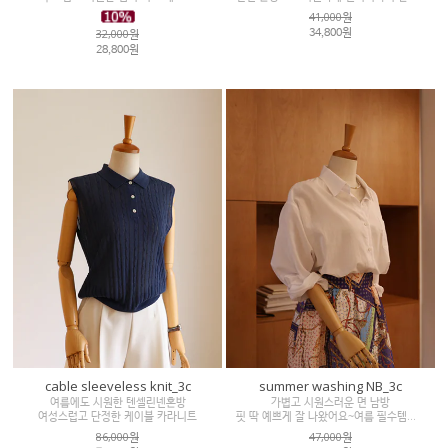
41,000원
32,000원
34,800원
28,800원
cable sleeveless knit_3c
summer washing NB_3c
여름에도 시원한 텐셀린넨혼방
가볍고 시원스러운 면 남방
여성스럽고 단정한 케이블 카라니트
핏 딱 예쁘게 잘 나왔어요~여름 필수템으로 강추!!
86,000원
47,000원