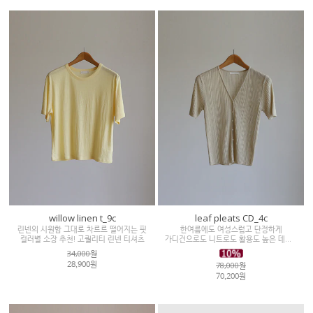
willow linen t_9c
leaf pleats CD_4c
린넨의 시원함 그대로 차르르 떨어지는 핏
한여름에도 여성스럽고 단정하게
컬러별 소장 추천! 고퀄리티 린넨 티셔츠
가디건으로도 니트로도 활용도 높은 데일리 아이템
34,000원
78,000원
28,900원
70,200원