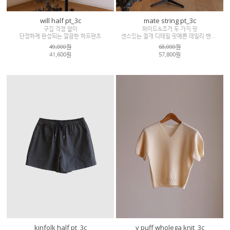
will half pt_3c
mate string pt_3c
구김 걱정 없이
와이드&조거 두 가지 핏
단정하게 완성되는 깔끔한 하프팬츠
센스있는 절개 디테일 핏예쁜 데일리 밴딩 팬츠
49,000원
68,000원
41,600원
57,800원
kinfolk half pt_3c
v puff wholega knit_3c