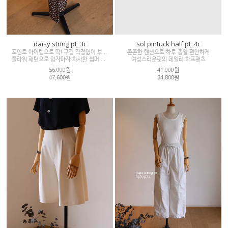
daisy string pt_3c
sol pintuck half pt_4c
포인트 아이템으로 딱! 구김 걱정없이 부드러운착용감
쫀쫀한 텐션으로 하루 종일 편안하게
플라워 패턴으로 입자마자 화사한 썸머 와이드 팬츠
여성스러운핏의 데일리 하프팬츠
56,000원
41,000원
47,600원
34,800원