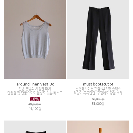
around linen vest_3c
must bootscut pt
린넨 혼방의 시원한 터치
날씬해보이는 핏감~부츠컷 슬랙스
단정한 핏 단품으로도 완성도 있는 베스트
적당히 톡톡탄탄~구김에도 강할 소재
60,000원
49,000원
51,000원
44,100원