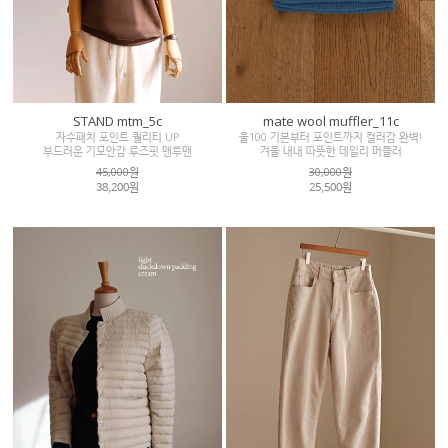
STAND mtm_5c
mate wool muffler_11c
자수패치 포인트 퀄리티 UP
울100 기본부터 포인트까지 컬러감 완벽!
부드러운 기모안감 루즈핏 맨투맨
겨울 내내 따뜻한 데일리 머플러
45,000원
30,000원
38,200원
25,500원