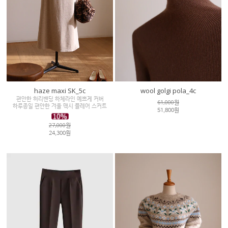
haze maxi SK_5c
wool golgi pola_4c
편안한 허리밴딩 하체라인 예쁘게 커버
61,000원
하루종일 편안한 겨울 맥시 플레어 스커트
51,800원
27,000원
24,300원