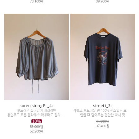
73,100원
39,900원
soren string BL_4c
street t_3c
부드러운 컬러감이 매력적인
가볍고 부드러운 면 100% 센스있는 프린팅
청순무드 코튼 블라우스 아우터로 걸치셔도 굿♡
힙을 다 덮어주는 편안한 박시 핏
44,000원
58,000원
37,400원
52,200원