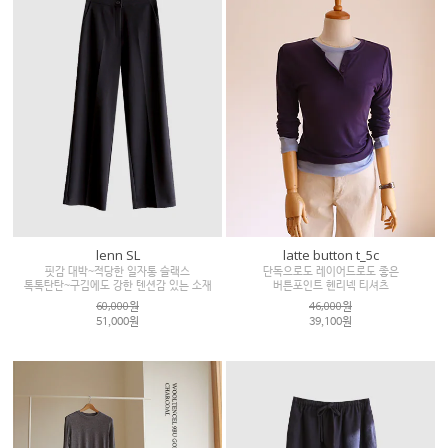
lenn SL
latte button t_5c
핏감 대박~적당한 일자통 슬랙스
단독으로도 레이어드로도 좋은
톡톡탄탄~구김에도 강한 텐션감 있는 소재
버튼포인트 헨리넥 티셔츠
60,000원
46,000원
51,000원
39,100원