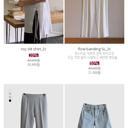
roy slit shirt_2c
flow banding SL_2c
멋스러운 차르르 핀턱 와이드핏
구김 걱정 없이 시원하고 편안한 밴딩슬랙스
63,000원
50,400원
43,000원
21,500원