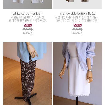
white carpenter jean
mandy side button SL_2c
세련된 디테일 화이트 카펜터진
사선 라인 버튼 디테일로 좀더 센스있는 무드
핏 아주 예뻤고 탄탄한 소재감도 굿!!
퀄리티 좋은 소재감~두 컬러 몽땅 추천!!
73,000원
56,000원
36,500원
28,000원