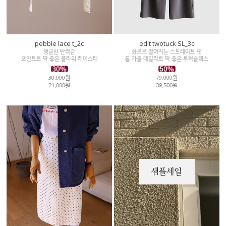
pebble lace t_2c
edit twotuck SL_3c
탱글한 탄력감
촤르르 떨어지는 스트레이트 핏
포인트로 딱 좋은 플라워 레이스티
봄·가을 데일리로 딱 좋은 투턱슬랙스
30,000원
79,000원
21,000원
39,500원