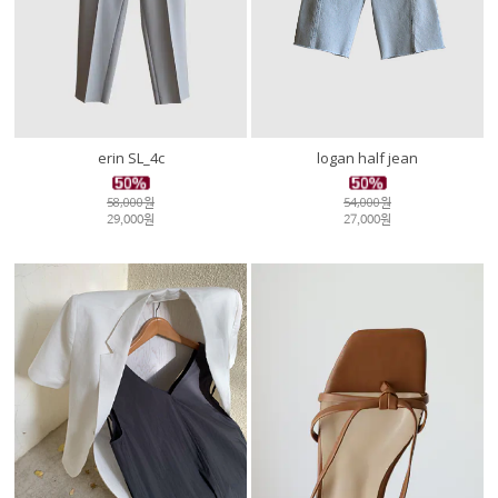
erin SL_4c
logan half jean
58,000원
54,000원
29,000원
27,000원