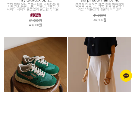
ray twotuck SL_2c
sol pintuck half pt_4c
구김 걱정 없는 고급스러운 소재감과 세련된 컬러감
쫀쫀한 텐션으로 하루 종일 편안하게
사이드 지퍼로 들뜸없이 깔끔한 투턱슬랙스
여성스러운핏의 데일리 하프팬츠
41,000원
61,000원
34,800원
48,800원
merci leather sneakers_5c
will half pt_3c
퀄리티 좋은 리얼 소가죽 스웨이드
구김 걱정 없이