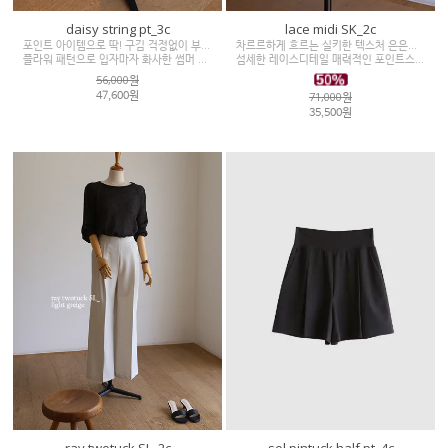
daisy string pt_3c
lace midi SK_2c
포인트 아이템으로 딱! 구김 걱정없이 부드러운착용감
차르르하게 흐르는 실키한 텍스처 은은한결감
플라워 패턴으로 입자마자 화사한 썸머 와이드 팬츠
섬세한 레이스디테일 매력적인 포인트스커트
56,000원
71,000원
47,600원
35,500원