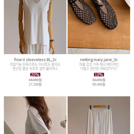
flow V sleeveless BL_2c
netting mary jane_3c
셋업가능 단독으로도 이너로도 좋아요
여름 감성 가득 메쉬 메리제인
텐션감 좋은 차르르 썸머 블라우스
가볍고 편안한 착화감까지♡
34,000원
56,000원
27,200원
50,400원