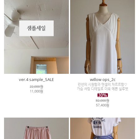
ver.4 sample_SALE
willow ops_2c
린넨의 시원함과 텐셀의 차르르함♡
22,000원
가슴 셔링 디테일로 더욱 예쁜 실루엣
11,000원
82,000원
57,400원