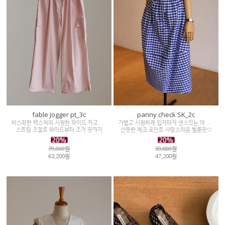
fable jogger pt_3c
panny check SK_2c
바스락한 텍스처의 시원한 와이드 카고팬츠
가볍고 시원하게 입자마자 센스있는 아이템
스트링 조절로 와이드부터 조거 핏까지
산뜻한 체크 포인트 사랑스러운 벌룬핏♡
79,000원
59,000원
63,200원
47,200원