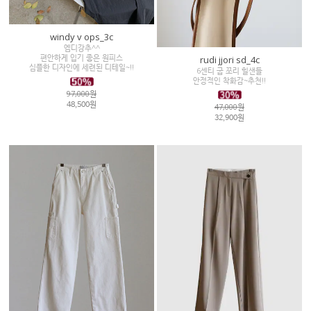
windy v ops_3c
엠디강추^^
편안하게 입기 좋은 원피스
rudi jjori sd_4c
심플한 디자인에 세련된 디테일~!!
6센티 굽 쪼리 힐샌들
안정적인 착화감~추천!!
97,000원
48,500원
47,000원
32,900원